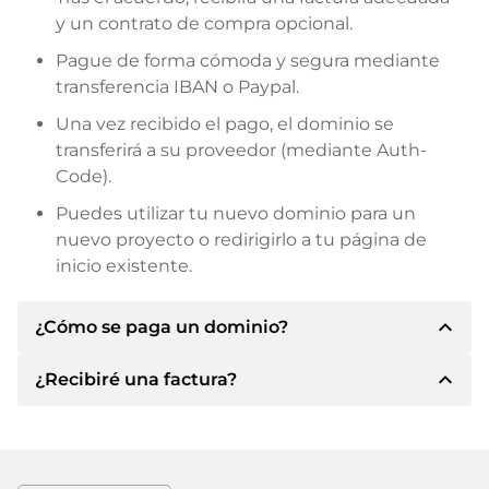
y un contrato de compra opcional.
Pague de forma cómoda y segura mediante
transferencia IBAN o Paypal.
Una vez recibido el pago, el dominio se
transferirá a su proveedor (mediante Auth-
Code).
Puedes utilizar tu nuevo dominio para un
nuevo proyecto o redirigirlo a tu página de
inicio existente.
expand_less
¿Cómo se paga un dominio?
expand_less
¿Recibiré una factura?
Tras llegar a un acuerdo, el propietario le
informará de los detalles del pago. A
continuación, el propietario le facilitará los datos
Sí, el vendedor le enviará la factura
bancarios SEPA y, si lo desea, también le ofrecerá
correspondiente. Para precios de compra
Paypal u otros métodos de pago.
superiores, también recibirá un contrato de