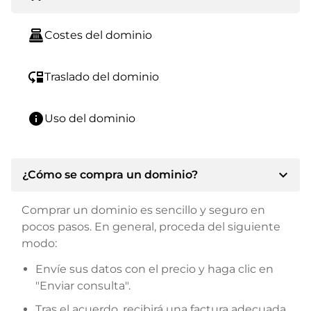
point_of_sale
Costes del dominio
move_down
Traslado del dominio
info
Uso del dominio
expand_more
¿Cómo se compra un dominio?
Comprar un dominio es sencillo y seguro en
pocos pasos. En general, proceda del siguiente
modo:
Envíe sus datos con el precio y haga clic en
"Enviar consulta".
Tras el acuerdo, recibirá una factura adecuada