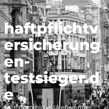
haftpflichtv
ersicherung
en-
testsieger.d
e
Este dominio está en venta -