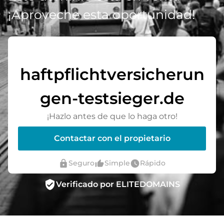
¡Aproveche esta oportunidad!
haftpflichtversicherun
gen-testsieger.de
¡Hazlo antes de que lo haga otro!
Contactar con el propietario
lock
thumb_up_alt
watch_later
Seguro
Simple
Rápido
verified_user
Verificado por ELITEDOMAINS