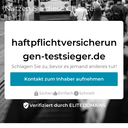
Nutzen Sie diese Chance!
haftpflichtversicherun
gen-testsieger.de
Schlagen Sie zu, bevor es jemand anderes tut!
Kontakt zum Inhaber aufnehmen
lock
thumb_up_alt
watch_later
Sicher
Einfach
Schnell
verified_user
Verifiziert durch ELITEDOMAINS