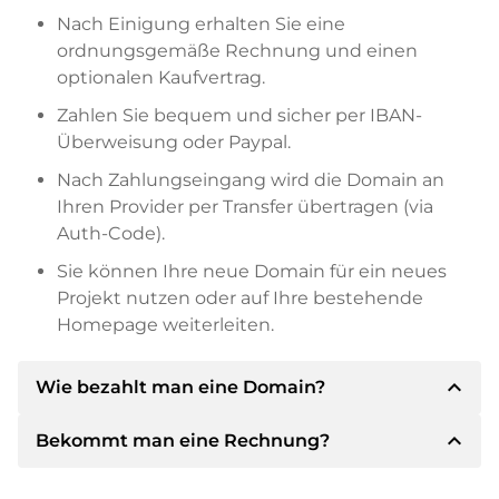
Nach Einigung erhalten Sie eine
ordnungsgemäße Rechnung und einen
optionalen Kaufvertrag.
Zahlen Sie bequem und sicher per IBAN-
Überweisung oder Paypal.
Nach Zahlungseingang wird die Domain an
Ihren Provider per Transfer übertragen (via
Auth-Code).
Sie können Ihre neue Domain für ein neues
Projekt nutzen oder auf Ihre bestehende
Homepage weiterleiten.
expand_less
Wie bezahlt man eine Domain?
expand_less
Bekommt man eine Rechnung?
Nach einer Einigung wird der Inhaber Ihnen die
Details der Zahlung mitteilen. Der Inhaber wird
Ihnen dann die SEPA Bankdetails mitteilen und
Ja, der Verkäufer wird Ihnen eine