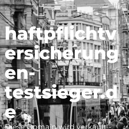
haftpflichtv
ersicherung
en-
testsieger.d
e
Diese Domain wird verkauft -